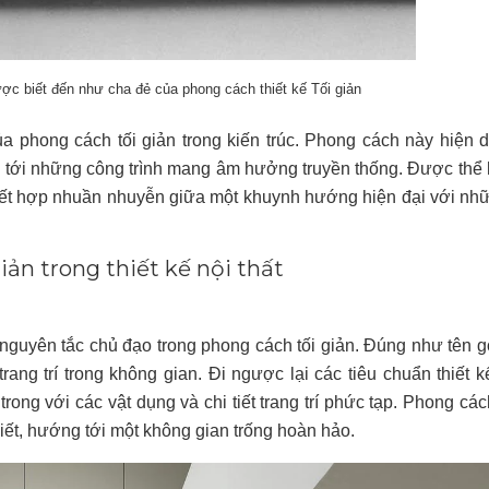
c biết đến như cha đẻ của phong cách thiết kế Tối giản
phong cách tối giản trong kiến trúc. Phong cách này hiện d
cho tới những công trình mang âm hưởng truyền thống. Được thể 
t, kết hợp nhuần nhuyễn giữa một khuynh hướng hiện đại với nhữn
iản trong thiết kế nội thất
à là nguyên tắc chủ đạo trong phong cách tối giản. Đúng như tên 
ang trí trong không gian. Đi ngược lại các tiêu chuẩn thiết kê
ong với các vật dụng và chi tiết trang trí phức tạp. Phong cách
iết, hướng tới một không gian trống hoàn hảo.