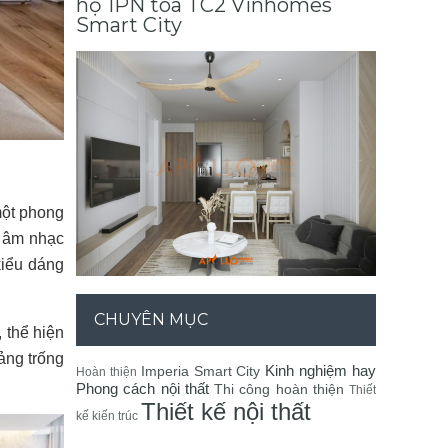
hộ 1PN tòa TC2 Vinhomes
Smart City
 một phong
, âm nhạc
kiểu dáng
CHUYÊN MỤC
, thể hiện
ảng trống
Kinh nghiệm hay
Imperia Smart City
Hoàn thiện
Phong cách nội thất
Thi công hoàn thiện
Thiết
Thiết kế nội thất
kế kiến trúc