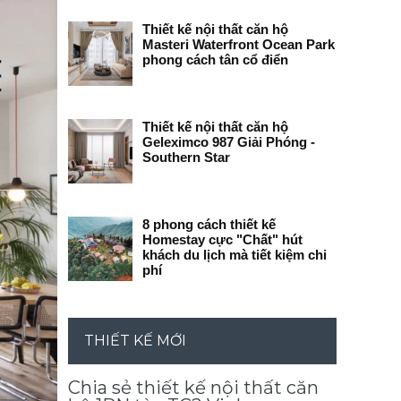
Thiết kế nội thất căn hộ
Masteri Waterfront Ocean Park
phong cách tân cổ điển
Thiết kế nội thất căn hộ
Geleximco 987 Giải Phóng -
Southern Star
8 phong cách thiết kế
Homestay cực "Chất" hút
khách du lịch mà tiết kiệm chi
phí
THIẾT KẾ MỚI
Chia sẻ thiết kế nội thất căn