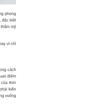
ong phong
 đặc biệt
ố thẩm mỹ
ay vì chỉ
hong cách
quan điểm
 của thời
phái kiến
ờng vuông