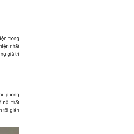
iện trong
hiện nhất
g giá trị
gọi, phong
́ nội thất
 tối giản