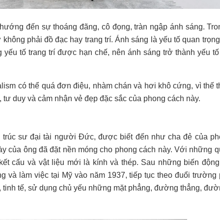
n, hướng đến sự thoáng đãng, cô đọng, tràn ngập ánh sáng. Tr
không phải đồ đạc hay trang trí. Ánh sáng là yếu tố quan trọng,
ng yếu tố trang trí được hạn chế, nên ánh sáng trở thành yếu t
lism có thể quá đơn điệu, nhàm chán và hơi khô cứng, vì thế th
g, tư duy và cảm nhận vẻ đẹp đặc sắc của phong cách này.
 trúc sư đại tài người Đức, được biết đến như cha đẻ của p
an này của ông đã đặt nền móng cho phong cách này. Với những 
kết cấu và vật liệu mới là kính và thép. Sau những biến động
g và làm việc tại Mỹ vào năm 1937, tiếp tục theo đuổi trường 
g, tinh tế, sử dụng chủ yếu những mặt phẳng, đường thẳng, đư